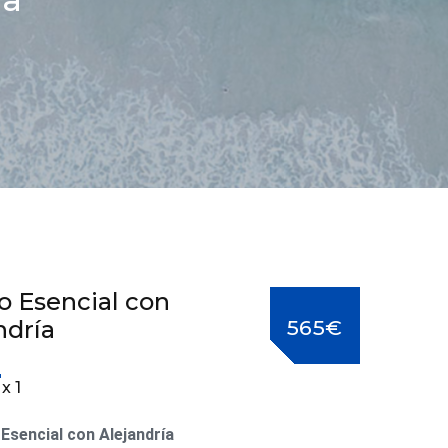
o Esencial con
ndría
565€
x 1
Esencial con Alejandría