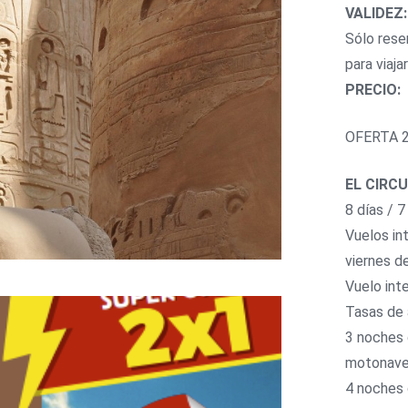
VALIDEZ:
Sólo rese
para viaja
PRECIO:
OFERTA 2
EL CIRCU
8 días / 
Vuelos in
viernes d
Vuelo inte
Tasas de 
3 noches 
motonave
4 noches 