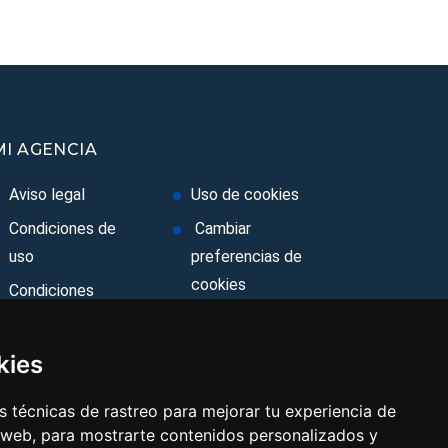
MI AGENCIA
Aviso legal
Uso de cookies
Condiciones de
Cambiar
uso
preferencias de
cookies
Condiciones
Generales
Area privada
Ley de Viajes
Contacto
kies
Combinados
 técnicas de rastreo para mejorar tu experiencia de
Política de
 web, para mostrarte contenidos personalizados y
privacidad