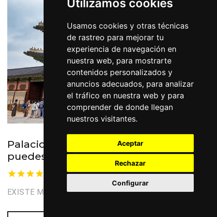
Utilizamos cookies
Usamos cookies y otras técnicas
de rastreo para mejorar tu
experiencia de navegación en
nuestra web, para mostrarte
contenidos personalizados y
anuncios adecuados, para analizar
el tráfico en nuestra web y para
comprender de donde llegan
nuestros visitantes.
Palacio Gyeongbokgung, no te lo
Aceptar
puedes perder
Rechazar
Nuestra seleccion
Configurar
EXISTE MUCHO QUÉ VER Y HACER EN SEÚL